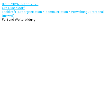
07.09.2026 - 27.11.2026
Ort: Düsseldorf
Fachkraft Büroorganisation /- kommunikation / Verwaltung / Personal
(m/w/d)
Fort und Weiterbildung