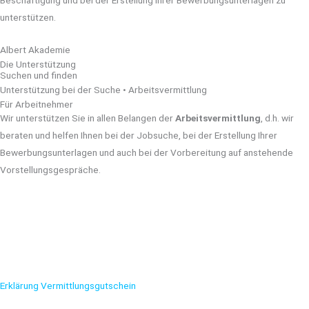
unterstützen.
Albert Akademie
Die Unterstützung
Suchen und finden
Unterstützung bei der Suche • Arbeitsvermittlung
Für Arbeitnehmer
Wir unterstützen Sie in allen Belangen der
Arbeitsvermittlung
, d.h. wir
beraten und helfen Ihnen bei der Jobsuche, bei der Erstellung Ihrer
Bewerbungsunterlagen und auch bei der Vorbereitung auf anstehende
Vorstellungsgespräche.
Bei Fragen rund um das Thema Arbeitsvermittlung und den weiteren
Ablauf können Sie uns selbstverständlich telefonisch kontaktieren oder in
unserem Büro in Berlin Tempelhof einen Termin für ein persönliches
Beratungsgespräch vereinbaren.
Erklärung Vermittlungsgutschein