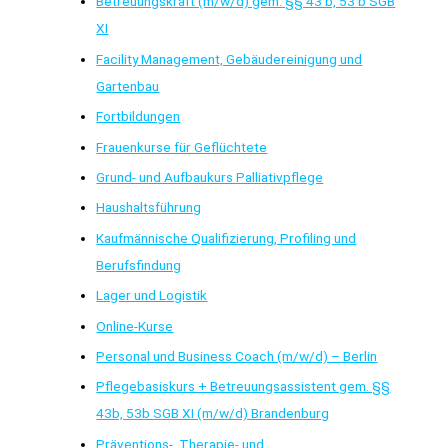
Betreuungskraft (m/w/d) gem. §§ 43 b, 53 b SGB
XI
Facility Management, Gebäudereinigung und
Gartenbau
Fortbildungen
Frauenkurse für Geflüchtete
Grund- und Aufbaukurs Palliativpflege
Haushaltsführung
Kaufmännische Qualifizierung, Profiling und
Berufsfindung
Lager und Logistik
Online-Kurse
Personal und Business Coach (m/w/d) – Berlin
Pflegebasiskurs + Betreuungsassistent gem. §§
43b, 53b SGB XI (m/w/d) Brandenburg
Präventions-, Therapie- und