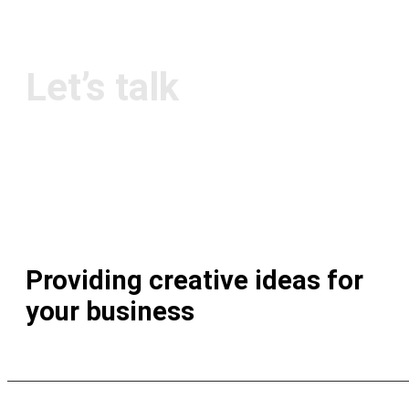
Contact Us
Let’s talk
Facebook
Pinterest
Behance
t: 929-242-6868
e: contact@info.com
a: 13 Fifth Avenue, NY 10160
Providing creative ideas for
your business