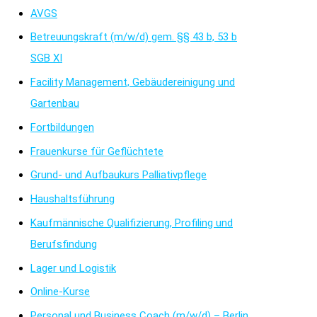
AVGS
Betreuungskraft (m/w/d) gem. §§ 43 b, 53 b
SGB XI
Facility Management, Gebäudereinigung und
Gartenbau
Fortbildungen
Frauenkurse für Geflüchtete
Grund- und Aufbaukurs Palliativpflege
Haushaltsführung
Kaufmännische Qualifizierung, Profiling und
Berufsfindung
Lager und Logistik
Online-Kurse
Personal und Business Coach (m/w/d) – Berlin