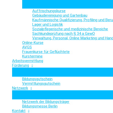
Auffrischungskurse
Gebäudereinigung und Gartenbau
Kaufmännische Qualifizierung, Profiling und Ber
Lager und Logistik
Sozialpflegerische und medizinische Bereiche
Sachkundeprüfung nach § 34 a GewO
Verwaltung, Personal, Online Marketing und Hand
Online-Kurse
AVGS
Frauenkurse für Geflüchtete
Kurstermine
Arbeitsvermittlung
Förderung
Bildungsgutschein
Vermittlungsgutschein
Netzwerk
Netzwerk der Bildungsträger
Bildungsmesse Berlin
Kontakt